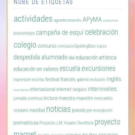
NUBE DE ETIQUETAS
actividades
APyMA
agradecimiento
autocontrol
celebración
campaña de esquí
bienvenidos
colegio
concurso
concursoSpellingBee
curso
despedida alumnado
educación artística
día
excursiones
escuela
educación en valores
inglés
festival
francés
expresión escrita
galería
inclusión
interniveles
internacional
internet seguro
inscripción
lectura
maestra
maestro
jornada continua
mercadillo
noticias
navidad
poesía
solidario
pre-inscripción
proyecto
prematrícula
Proyecto J.M. Huarte-Trevithick
magnet
servicios