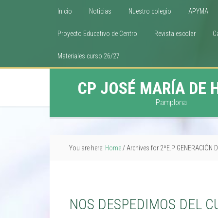
Inicio
Noticias
Nuestro colegio
APYMA
Proyecto Educativo de Centro
Revista escolar
C
Materiales curso 26/27
CP JOSÉ MARÍA DE 
Pamplona
You are here:
Home
/
Archives for 2ºE.P GENERACIÓN 
NOS DESPEDIMOS DEL C