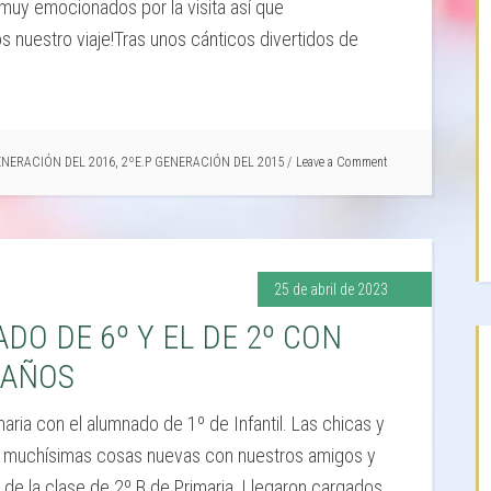
 muy emocionados por la visita así que
nuestro viaje!Tras unos cánticos divertidos de
GENERACIÓN DEL 2016
,
2ºE.P GENERACIÓN DEL 2015
Leave a Comment
25 de abril de 2023
DO DE 6º Y EL DE 2º CON
 AÑOS
aria con el alumnado de 1º de Infantil. Las chicas y
 muchísimas cosas nuevas con nuestros amigos y
a de la clase de 2º B de Primaria. Llegaron cargados