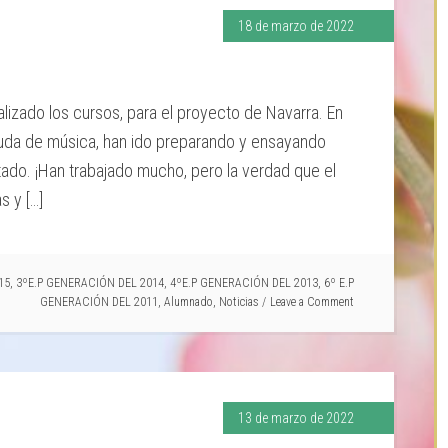
18 de marzo de 2022
lizado los cursos, para el proyecto de Navarra. En
ayuda de música, han ido preparando y ensayando
ltado. ¡Han trabajado mucho, pero la verdad que el
s y […]
15
,
3ºE.P GENERACIÓN DEL 2014
,
4ºE.P GENERACIÓN DEL 2013
,
6º E.P
GENERACIÓN DEL 2011
,
Alumnado
,
Noticias
Leave a Comment
13 de marzo de 2022