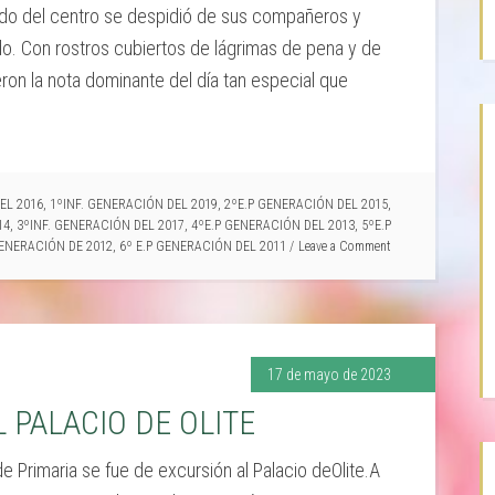
ado del centro se despidió de sus compañeros y
. Con rostros cubiertos de lágrimas de pena y de
ueron la nota dominante del día tan especial que
EL 2016
,
1ºINF. GENERACIÓN DEL 2019
,
2ºE.P GENERACIÓN DEL 2015
,
14
,
3ºINF. GENERACIÓN DEL 2017
,
4ºE.P GENERACIÓN DEL 2013
,
5ºE.P
ENERACIÓN DE 2012
,
6º E.P GENERACIÓN DEL 2011
Leave a Comment
17 de mayo de 2023
L PALACIO DE OLITE
de Primaria se fue de excursión al Palacio deOlite.A