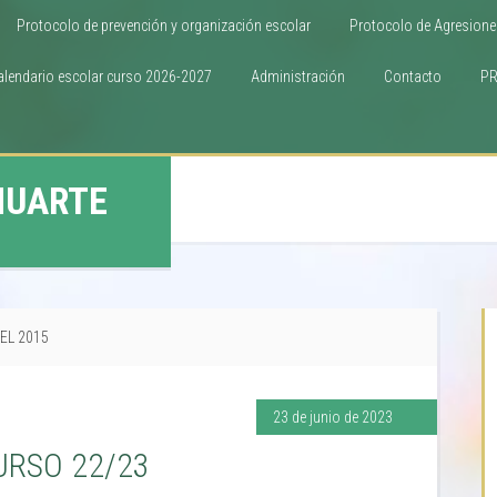
Protocolo de prevención y organización escolar
Protocolo de Agresione
alendario escolar curso 2026-2027
Administración
Contacto
P
HUARTE
DEL 2015
23 de junio de 2023
URSO 22/23