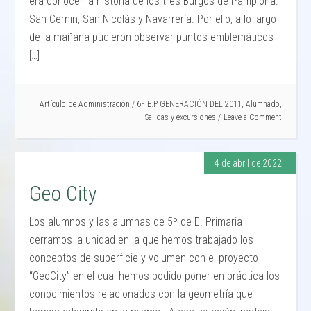
era conocer la historia de los tres Burgos de Pamplona:
San Cernin, San Nicolás y Navarrería. Por ello, a lo largo
de la mañana pudieron observar puntos emblemáticos
[…]
Artículo de
Administración
/
6º E.P GENERACIÓN DEL 2011
,
Alumnado
,
Salidas y excursiones
Leave a Comment
4 de abril de 2022
Geo City
Los alumnos y las alumnas de 5º de E. Primaria
cerramos la unidad en la que hemos trabajado los
conceptos de superficie y volumen con el proyecto
“GeoCity” en el cual hemos podido poner en práctica los
conocimientos relacionados con la geometría que