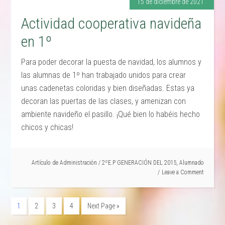
15 de diciembre de 2021
Actividad cooperativa navideña
en 1º
Para poder decorar la puesta de navidad, los alumnos y
las alumnas de 1º han trabajado unidos para crear
unas cadenetas coloridas y bien diseñadas. Estas ya
decoran las puertas de las clases, y amenizan con
ambiente navideño el pasillo. ¡Qué bien lo habéis hecho
chicos y chicas!
Artículo de
Administración
/
2ºE.P GENERACIÓN DEL 2015
,
Alumnado
Leave a Comment
1
2
3
4
Next Page »