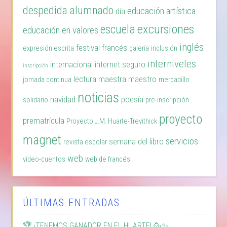
despedida alumnado
educación artística
día
excursiones
escuela
educación en valores
inglés
festival
francés
expresión escrita
galería
inclusión
interniveles
internacional
internet seguro
inscripción
lectura
maestra
maestro
jornada continua
mercadillo
noticias
navidad
poesía
solidario
pre-inscripción
proyecto
prematrícula
Proyecto J.M. Huarte-Trevithick
magnet
servicios
semana del libro
revista escolar
web
vídeo-cuentos
web de francés
ÚLTIMAS ENTRADAS
🏆 ¡TENEMOS GANADOR EN EL HUARTE! 🥳✨