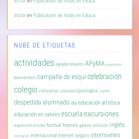
Victor
en
Publicación de notas en Educa
Victor
en
Publicación de notas en Educa
NUBE DE ETIQUETAS
actividades
APyMA
agradecimiento
autocontrol
celebración
campaña de esquí
bienvenidos
colegio
concurso
concursoSpellingBee
curso
despedida alumnado
educación artística
día
excursiones
escuela
educación en valores
inglés
festival
francés
expresión escrita
galería
inclusión
interniveles
internacional
internet seguro
inscripción