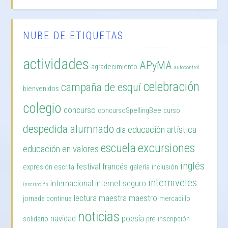
NUBE DE ETIQUETAS
actividades
APyMA
agradecimiento
autocontrol
celebración
campaña de esquí
bienvenidos
colegio
concurso
concursoSpellingBee
curso
despedida alumnado
educación artística
día
excursiones
escuela
educación en valores
inglés
festival
francés
expresión escrita
galería
inclusión
interniveles
internacional
internet seguro
inscripción
lectura
maestra
maestro
jornada continua
mercadillo
noticias
navidad
poesía
solidario
pre-inscripción