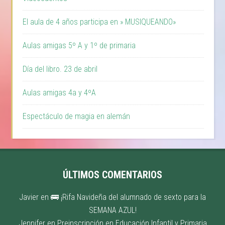
El aula de 4 años participa en » MUSIQUEANDO»
Aulas amigas 5º A y 1º de primaria
Día del libro. 23 de abril
Aulas amigas 4a y 4ºA
Espectáculo de magia en alemán
ÚLTIMOS COMENTARIOS
Javier
en
🚌 ¡Rifa Navideña del alumnado de sexto para la
SEMANA AZUL!
Jennifer
en
Preinscripción en Educación Infantil y Primaria