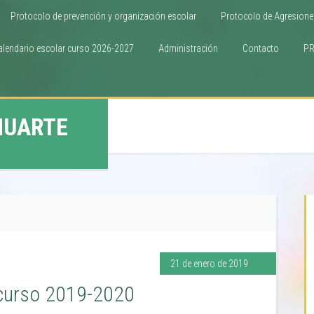
Protocolo de prevención y organización escolar
Protocolo de Agresione
alendario escolar curso 2026-2027
Administración
Contacto
P
HUARTE
21 de enero de 2019
a curso 2019-2020