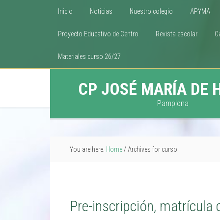
Inicio
Noticias
Nuestro colegio
APYMA
Proyecto Educativo de Centro
Revista escolar
C
Materiales curso 26/27
CP JOSÉ MARÍA DE 
Pamplona
You are here:
Home
/
Archives for curso
Pre-inscripción, matrícul