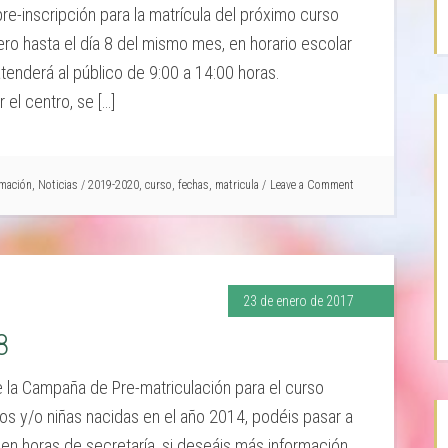
e-inscripción para la matrícula del próximo curso
ero hasta el día 8 del mismo mes, en horario escolar
tenderá al público de 9:00 a 14:00 horas.
l centro, se […]
rmación
,
Noticias
/
2019-2020
,
curso
,
fechas
,
matricula
Leave a Comment
23 de enero de 2017
8
e la Campaña de Pre-matriculación para el curso
os y/o niñas nacidas en el año 2014, podéis pasar a
ro en horas de secretaría, si deseáis más información