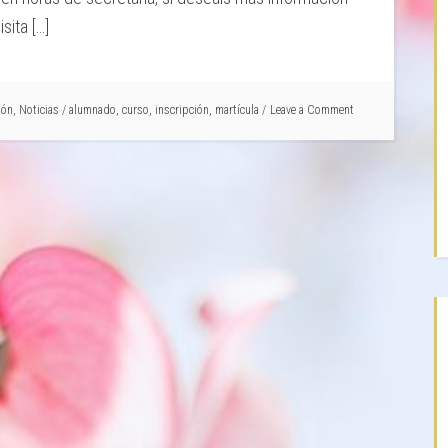
sita […]
ión
,
Noticias
/
alumnado
,
curso
,
inscripción
,
martícula
Leave a Comment