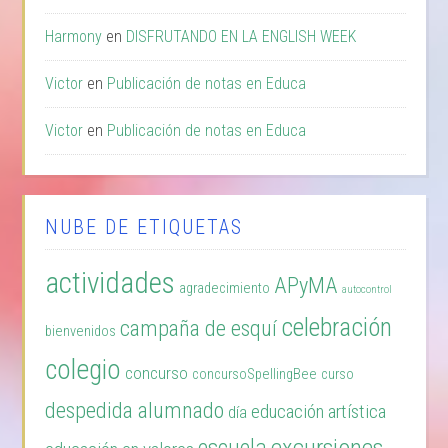
Harmony
en
DISFRUTANDO EN LA ENGLISH WEEK
Victor
en
Publicación de notas en Educa
Victor
en
Publicación de notas en Educa
NUBE DE ETIQUETAS
actividades
APyMA
agradecimiento
autocontrol
celebración
campaña de esquí
bienvenidos
colegio
concurso
concursoSpellingBee
curso
despedida alumnado
educación artística
día
excursiones