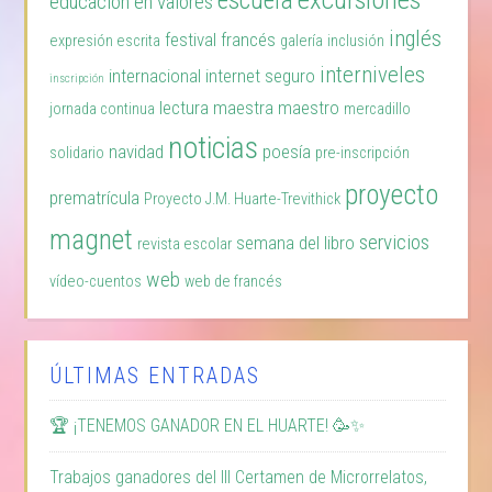
escuela
educación en valores
inglés
festival
francés
expresión escrita
galería
inclusión
interniveles
internacional
internet seguro
inscripción
lectura
maestra
maestro
jornada continua
mercadillo
noticias
navidad
poesía
solidario
pre-inscripción
proyecto
prematrícula
Proyecto J.M. Huarte-Trevithick
magnet
servicios
semana del libro
revista escolar
web
vídeo-cuentos
web de francés
ÚLTIMAS ENTRADAS
🏆 ¡TENEMOS GANADOR EN EL HUARTE! 🥳✨
Trabajos ganadores del III Certamen de Microrrelatos,