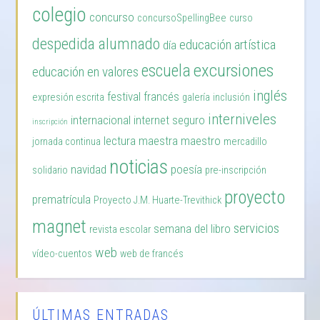
colegio
concurso
concursoSpellingBee
curso
despedida alumnado
educación artística
día
excursiones
escuela
educación en valores
inglés
festival
francés
expresión escrita
galería
inclusión
interniveles
internacional
internet seguro
inscripción
lectura
maestra
maestro
jornada continua
mercadillo
noticias
navidad
poesía
solidario
pre-inscripción
proyecto
prematrícula
Proyecto J.M. Huarte-Trevithick
magnet
servicios
semana del libro
revista escolar
web
vídeo-cuentos
web de francés
ÚLTIMAS ENTRADAS