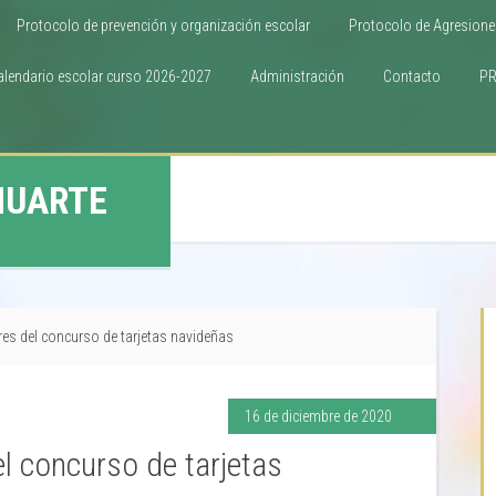
Protocolo de prevención y organización escolar
Protocolo de Agresione
alendario escolar curso 2026-2027
Administración
Contacto
P
HUARTE
s del concurso de tarjetas navideñas
16 de diciembre de 2020
 concurso de tarjetas