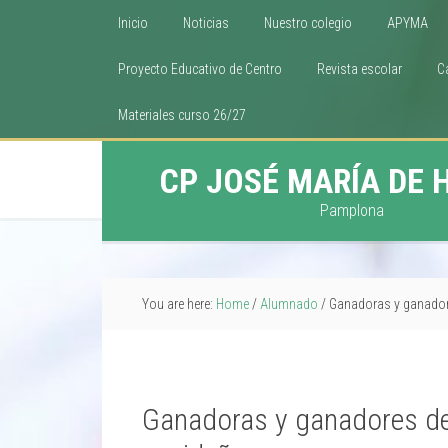
Inicio
Noticias
Nuestro colegio
APYMA
Proyecto Educativo de Centro
Revista escolar
C
Materiales curso 26/27
CP JOSÉ MARÍA DE 
Pamplona
You are here:
Home
/
Alumnado
/
Ganadoras y ganadore
Ganadoras y ganadores del