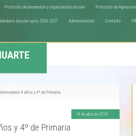
Protocolo de prevención y organización escolar
Protocolo de Agresione
alendario escolar curso 2026-2027
Administración
Contacto
P
HUARTE
nternivelares 4 años y 4º de Primaria
14 de abril de 2019
años y 4º de Primaria