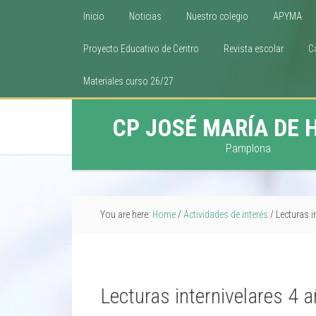
Inicio
Noticias
Nuestro colegio
APYMA
Proyecto Educativo de Centro
Revista escolar
C
Materiales curso 26/27
CP JOSÉ MARÍA DE 
Pamplona
You are here:
Home
/
Actividades de interés
/
Lecturas i
Lecturas internivelares 4 