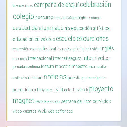
celebración
campaña de esquí
bienvenidos
colegio
concurso
concursoSpellingBee
curso
despedida alumnado
educación artística
día
excursiones
escuela
educación en valores
inglés
festival
francés
expresión escrita
galería
inclusión
interniveles
internacional
internet seguro
inscripción
lectura
maestra
maestro
jornada continua
mercadillo
noticias
navidad
poesía
solidario
pre-inscripción
proyecto
prematrícula
Proyecto J.M. Huarte-Trevithick
magnet
servicios
semana del libro
revista escolar
web
vídeo-cuentos
web de francés