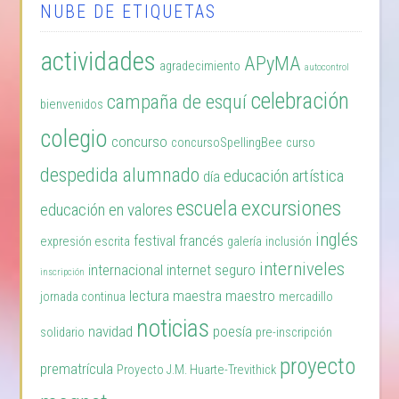
NUBE DE ETIQUETAS
actividades
APyMA
agradecimiento
autocontrol
celebración
campaña de esquí
bienvenidos
colegio
concurso
concursoSpellingBee
curso
despedida alumnado
educación artística
día
excursiones
escuela
educación en valores
inglés
festival
francés
expresión escrita
galería
inclusión
interniveles
internacional
internet seguro
inscripción
lectura
maestra
maestro
jornada continua
mercadillo
noticias
navidad
poesía
solidario
pre-inscripción
proyecto
prematrícula
Proyecto J.M. Huarte-Trevithick