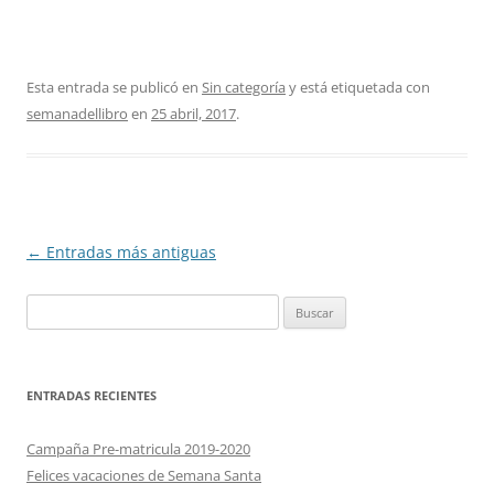
Esta entrada se publicó en
Sin categoría
y está etiquetada con
semanadellibro
en
25 abril, 2017
.
N
←
Entradas más antiguas
a
Buscar:
v
e
g
ENTRADAS RECIENTES
a
c
Campaña Pre-matricula 2019-2020
i
Felices vacaciones de Semana Santa