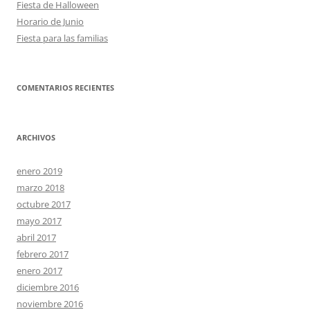
ó
Fiesta de Halloween
Horario de Junio
n
Fiesta para las familias
d
e
e
COMENTARIOS RECIENTES
n
t
r
ARCHIVOS
a
enero 2019
d
marzo 2018
a
octubre 2017
s
mayo 2017
abril 2017
febrero 2017
enero 2017
diciembre 2016
noviembre 2016