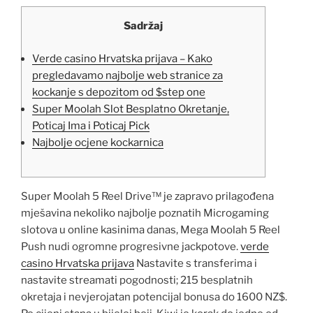
Sadržaj
Verde casino Hrvatska prijava – Kako
pregledavamo najbolje web stranice za
kockanje s depozitom od $step one
Super Moolah Slot Besplatno Okretanje,
Poticaj Ima i Poticaj Pick
Najbolje ocjene kockarnica
Super Moolah 5 Reel Drive™ je zapravo prilagođena
mješavina nekoliko najbolje poznatih Microgaming
slotova u online kasinima danas, Mega Moolah 5 Reel
Push nudi ogromne progresivne jackpotove.
verde
casino Hrvatska prijava
Nastavite s transferima i
nastavite streamati pogodnosti; 215 besplatnih
okretaja i nevjerojatan potencijal bonusa do 1600 NZ$.