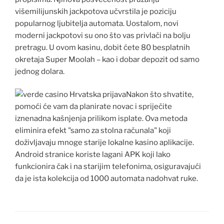
višemilijunskih jackpotova učvrstila je poziciju
popularnog ljubitelja automata. Uostalom, novi
moderni jackpotovi su ono što vas privlači na bolju
pretragu. U ovom kasinu, dobit ćete 80 besplatnih
okretaja Super Moolah – kao i dobar depozit od samo
jednog dolara.
Nakon što shvatite,
pomoći će vam da planirate novac i spriječite
iznenadna kašnjenja prilikom isplate. Ova metoda
eliminira efekt "samo za stolna računala" koji
doživljavaju mnoge starije lokalne kasino aplikacije.
Android stranice koriste lagani APK koji lako
funkcionira čak i na starijim telefonima, osiguravajući
da je ista kolekcija od 1000 automata nadohvat ruke.