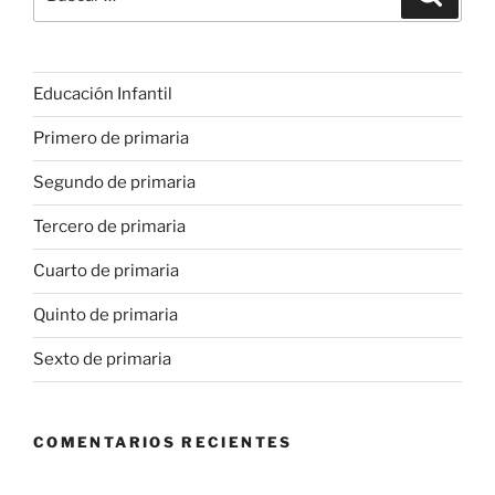
por:
Educación Infantil
Primero de primaria
Segundo de primaria
Tercero de primaria
Cuarto de primaria
Quinto de primaria
Sexto de primaria
COMENTARIOS RECIENTES