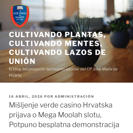
Saltar
al
contenido
CULTIVANDO PLANTAS,
CULTIVANDO MENTES,
CULTIVANDO LAZOS DE
UNIÓN
El blog del proyecto del huerto escolar del CP José María de
Huarte
PUBLICADO
16 ABRIL, 2026
POR
ADMINISTRACIÓN
EL
Mišljenje verde casino Hrvatska
prijava o Mega Moolah slotu,
Potpuno besplatna demonstracija