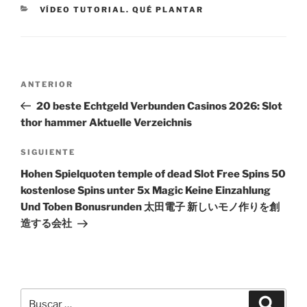
CATEGORÍAS
VÍDEO TUTORIAL. QUÉ PLANTAR
Navegación
Entrada
ANTERIOR
de
anterior:
20 beste Echtgeld Verbunden Casinos 2026: Slot
entradas
thor hammer Aktuelle Verzeichnis
Siguiente
SIGUIENTE
entrada
Hohen Spielquoten temple of dead Slot Free Spins 50
kostenlose Spins unter 5x Magic Keine Einzahlung
Und Toben Bonusrunden 太田電子 新しいモノ作りを創
造する会社
Buscar
Buscar