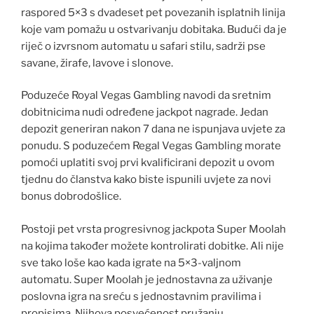
raspored 5×3 s dvadeset pet povezanih isplatnih linija
koje vam pomažu u ostvarivanju dobitaka. Budući da je
riječ o izvrsnom automatu u safari stilu, sadrži pse
savane, žirafe, lavove i slonove.
Poduzeće Royal Vegas Gambling navodi da sretnim
dobitnicima nudi određene jackpot nagrade. Jedan
depozit generiran nakon 7 dana ne ispunjava uvjete za
ponudu. S poduzećem Regal Vegas Gambling morate
pomoći uplatiti svoj prvi kvalificirani depozit u ovom
tjednu do članstva kako biste ispunili uvjete za novi
bonus dobrodošlice.
Postoji pet vrsta progresivnog jackpota Super Moolah
na kojima također možete kontrolirati dobitke. Ali nije
sve tako loše kao kada igrate na 5×3-valjnom
automatu. Super Moolah je jednostavna za uživanje
poslovna igra na sreću s jednostavnim pravilima i
propisima. Njihova posvećenost pružanju