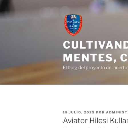
Saltar
al
contenido
CULTIVAN
MENTES, C
El blog del proyecto del huert
PUBLICADO
18 JULIO, 2025
POR
ADMINIST
EL
Aviator Hilesi Kull