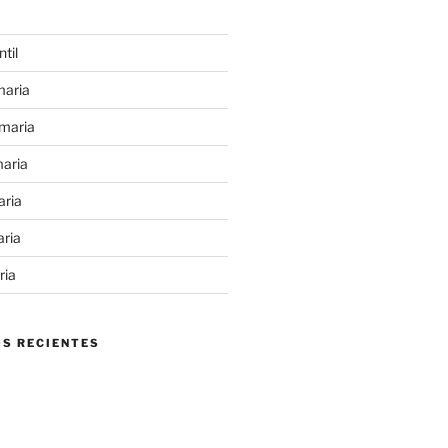
til
maria
maria
maria
aria
aria
ria
S RECIENTES