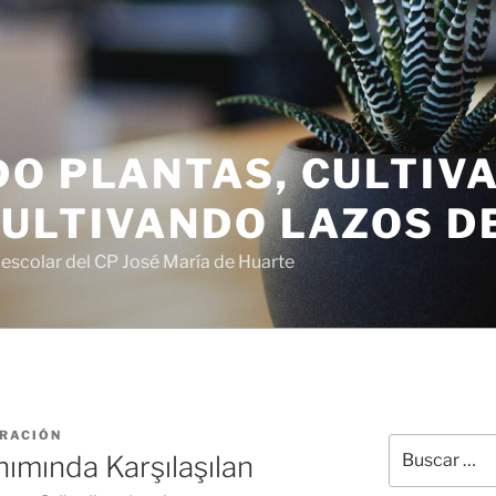
DO PLANTAS, CULTIV
ULTIVANDO LAZOS D
o escolar del CP José María de Huarte
RACIÓN
Buscar
anımında Karşılaşılan
por: