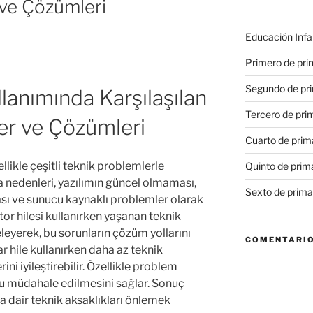
ve Çözümleri
Educación Infan
Primero de pri
Segundo de pri
llanımında Karşılaşılan
Tercero de pri
er ve Çözümleri
Cuarto de prim
llikle çeşitli teknik problemlerle
Quinto de prim
ıca nedenleri, yazılımın güncel olmaması,
Sexto de prima
ası ve sunucu kaynaklı problemler olarak
tor hilesi kullanırken yaşanan teknik
eleyerek, bu sorunların çözüm yollarını
COMENTARIO
ar hile kullanırken daha az teknik
ni iyileştirebilir. Özellikle problem
ru müdahale edilmesini sağlar. Sonuç
na dair teknik aksaklıkları önlemek