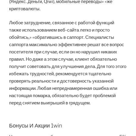
(Яндекс. Деньги, Qiwi), мобильные переводы» «же
криптовалюты.
Любое затруднение, связанное с работой функций
также использованием веб-сайта легко и просто
обойтись,» «обратившись в саппорт. Специалисты
саппорта максимально эффективнее решат все вопрос
посетителя при случае, если он но нарушил никаких
правил. Но даже а этом случае, клиент обязательно
получит советовать для улучшения дела. Для того этого
избежать трудностей, рекомендуется тщательно
проверять реальности и достоверность указанной
информации. Любая непреднамеренная ошибка или
настоящая помарка, обязательно будет проблемой
перед снятием выигрышей в грядущем.
Бонусы И Акции 1win