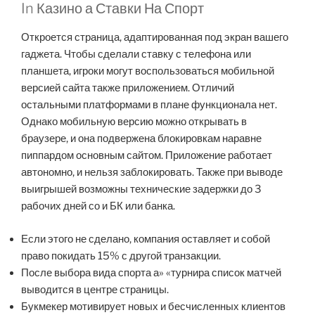
In Казино а Ставки На Спорт
Откроется страница, адаптированная под экран вашего
гаджета. Чтобы сделали ставку с телефона или
планшета, игроки могут воспользоваться мобильной
версией сайта также приложением. Отличий
остальными платформами в плане функционала нет.
Однако мобильную версию можно открывать в
браузере, и она подвержена блокировкам наравне
пиппардом основным сайтом. Приложение работает
автономно, и нельзя заблокировать. Также при выводе
выигрышей возможны технические задержки до 3
рабочих дней со и БК или банка.
Если этого не сделано, компания оставляет и собой
право покидать 15% с другой транзакции.
После выбора вида спорта а» «турнира список матчей
выводится в центре страницы.
Букмекер мотивирует новых и бесчисленных клиентов