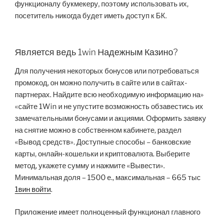
функционалу букмекеру, поэтому использовать их,
посетитель никогда будет иметь доступ к БК.
Является ведь 1win Надежным Казино?
Для получения некоторых бонусов или потребоваться
промокод, он можно получить в сайте или в сайтах-
партнерах. Найдите всю необходимую информацию на»
«сайте 1Win и не упустите возможность обзавестись их
замечательными бонусами и акциями. Оформить заявку
на снятие можно в собственном кабинете, раздел
«Вывод средств». Доступные способы – банковские
карты, онлайн-кошельки и криптовалюта. Выберите
метод, укажете сумму и нажмите «Вывести».
Минимальная доля – 1500 е., максимальная – 665 тыс
1вин войти
.
Приложение имеет полноценный функционал главного