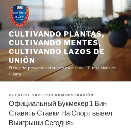
Saltar
al
contenido
CULTIVANDO PLANTAS,
CULTIVANDO MENTES,
CULTIVANDO LAZOS DE
UNIÓN
El blog del proyecto del huerto escolar del CP José María de
Huarte
PUBLICADO
22 ENERO, 2025
POR
ADMINISTRACIÓN
EL
Официальный Букмекер 1 Вин
Ставить Ставки На Спорт вывел
Выигрыши Сегодня»