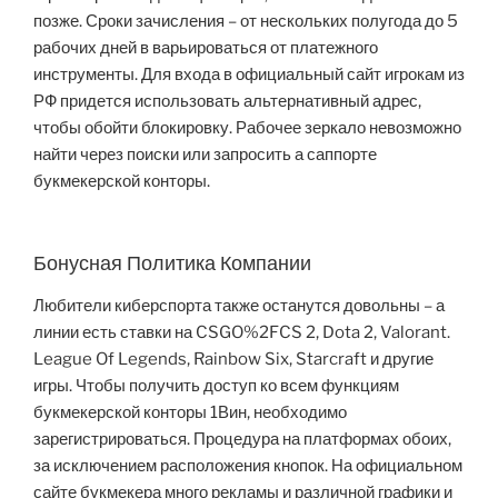
позже. Сроки зачисления – от нескольких полугода до 5
рабочих дней в варьироваться от платежного
инструменты. Для входа в официальный сайт игрокам из
РФ придется использовать альтернативный адрес,
чтобы обойти блокировку. Рабочее зеркало невозможно
найти через поиски или запросить а саппорте
букмекерской конторы.
Бонусная Политика Компании
Любители киберспорта также останутся довольны – а
линии есть ставки на CSGO%2FCS 2, Dota 2, Valorant.
League Of Legends, Rainbow Six, Starcraft и другие
игры. Чтобы получить доступ ко всем функциям
букмекерской конторы 1Вин, необходимо
зарегистрироваться. Процедура на платформах обоих,
за исключением расположения кнопок. На официальном
сайте букмекера много рекламы и различной графики и