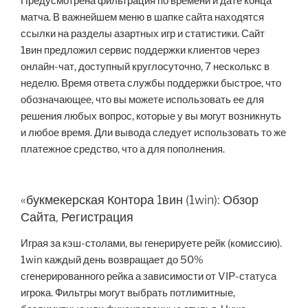
Предусмотрена фильтрация по времени и дате конца
матча. В важнейшем меню в шапке сайта находятся
ссылки на разделы азартных игр и статистики. Сайт
1вин предложил сервис поддержки клиентов через
онлайн-чат, доступный круглосуточно, 7 несколькс в
неделю. Время ответа службы поддержки быстрое, что
обозначающее, что вы можете использовать ее для
решения любых вопрос, которые у вы могут возникнуть
и любое время. Дли вывода следует использовать то же
платежное средство, что а для пополнения.
«букмекерская Контора 1вин (1win): Обзор
Сайта, Регистрация
Играя за кэш-столами, вы генерируете рейк (комиссию).
1win каждый день возвращает до 50%
сгенерированного рейка а зависимости от VIP-статуса
игрока. Фильтры могут выбрать потлимитные,