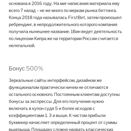
основана в 2016 году. На миг написания материала ему
всего 7 назад – не же много по меркам рынка беттинга.
Конца 2018 года называлась FirstBet, затем произошел
ребрендинг, в непродолжительного которого компания
получила нынешнее название. 1Вин ведет деятельность
по лицензии Кипра же на территории России считается
нелегальной.
Бонус 500%
Зеркальные сайты интерфейсом, дизайном же
функционалом практически ничем не отличаются
остального основного. Постоянным клиентам доступны
бонусы за экспрессы. Для его получения нужно
включать в купон судя 5 и более исходов с
коэффициентами 1. 3 и выше. К чистом прибыли
букмекер начисляет определенный процент от суммы
выигрыша. Площадку сложно назвать классических