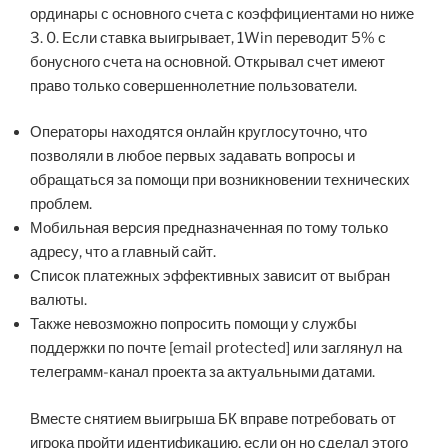
ординары с основного счета с коэффициентами но ниже
3. 0. Если ставка выигрывает, 1Win переводит 5% с
бонусного счета на основной. Открывал счет имеют
право только совершеннолетние пользователи.
Операторы находятся онлайн круглосуточно, что
позволяли в любое первых задавать вопросы и
обращаться за помощи при возникновении технических
проблем.
Мобильная версия предназначенная по тому только
адресу, что а главный сайт.
Список платежных эффективных зависит от выбран
валюты.
Также невозможно попросить помощи у службы
поддержки по почте [email protected] или заглянул на
телеграмм-канал проекта за актуальными датами.
Вместе снятием выигрыша БК вправе потребовать от
игрока пройти идентификацию, если он но сделал этого