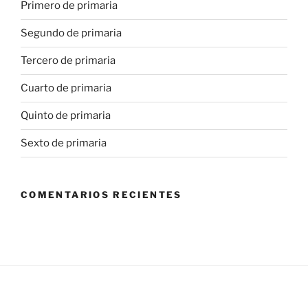
Primero de primaria
Segundo de primaria
Tercero de primaria
Cuarto de primaria
Quinto de primaria
Sexto de primaria
COMENTARIOS RECIENTES