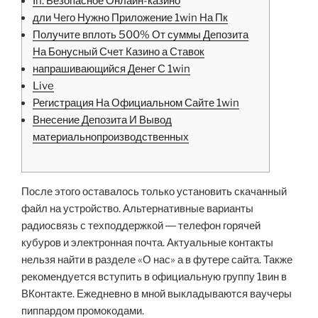
In: Безопасное Онлайн-казино
дли Чего Нужно Приложение 1win На Пк
Получите вплоть 500% От суммы Депозита
На Бонусный Счет Казино а Ставок
напрашивающийся Денег С 1win
Live
Регистрация На Официальном Сайте 1win
Внесение Депозита И Вывод
материальнопроизводственных
После этого оставалось только установить скачанный
файл на устройство. Альтернативные варианты
радиосвязь с техподдержкой ― телефон горячей
кубуров и электронная почта. Актуальные контакты
нельзя найти в разделе «О нас» а в футере сайта. Также
рекомендуется вступить в официальную группу 1вин в
ВКонтакте. Ежедневно в мной выкладываются ваучеры
пиппардом промокодами.