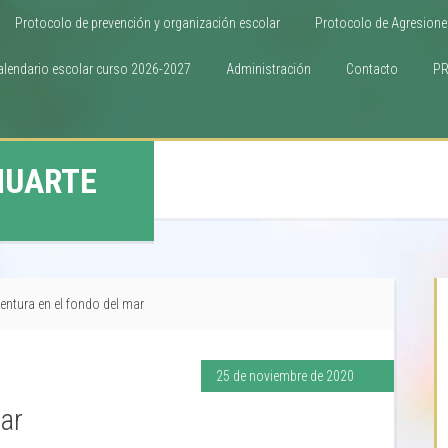
Protocolo de prevención y organización escolar
Protocolo de Agresione
alendario escolar curso 2026-2027
Administración
Contacto
P
HUARTE
entura en el fondo del mar
25 de noviembre de 2020
ar