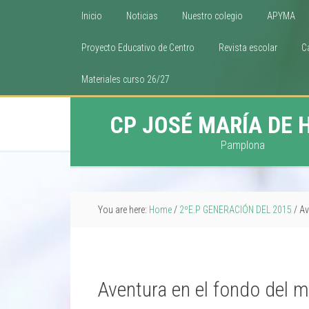
Inicio
Noticias
Nuestro colegio
APYMA
Proyecto Educativo de Centro
Revista escolar
C
Materiales curso 26/27
CP JOSÉ MARÍA DE 
Pamplona
You are here:
Home
/
2ºE.P GENERACIÓN DEL 2015
/
Av
Aventura en el fondo del m