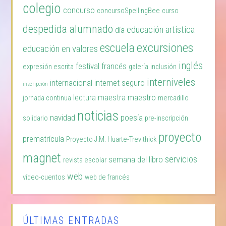
colegio
concurso
concursoSpellingBee
curso
despedida alumnado
educación artística
día
excursiones
escuela
educación en valores
inglés
festival
francés
expresión escrita
galería
inclusión
interniveles
internacional
internet seguro
inscripción
lectura
maestra
maestro
jornada continua
mercadillo
noticias
navidad
poesía
solidario
pre-inscripción
proyecto
prematrícula
Proyecto J.M. Huarte-Trevithick
magnet
servicios
semana del libro
revista escolar
web
vídeo-cuentos
web de francés
ÚLTIMAS ENTRADAS