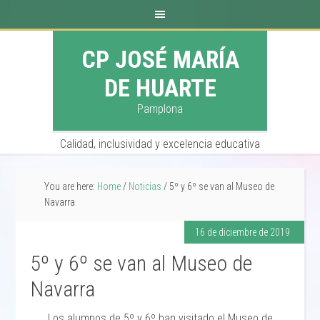
CP JOSÉ MARÍA
DE HUARTE
Pamplona
Calidad, inclusividad y excelencia educativa
You are here:
Home
/
Noticias
/
5º y 6º se van al Museo de
Navarra
16 de diciembre de 2019
5º y 6º se van al Museo de
Navarra
Los alumnos de 5º y 6º han visitado el Museo de