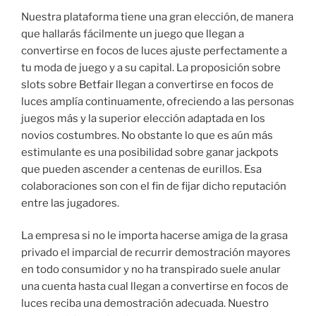
Nuestra plataforma tiene una gran elección, de manera
que hallarás fácilmente un juego que llegan a
convertirse en focos de luces ajuste perfectamente a
tu moda de juego y a su capital. La proposición sobre
slots sobre Betfair llegan a convertirse en focos de
luces amplía continuamente, ofreciendo a las personas
juegos más y la superior elección adaptada en los
novios costumbres. No obstante lo que es aún más
estimulante es una posibilidad sobre ganar jackpots
que pueden ascender a centenas de eurillos. Esa
colaboraciones son con el fin de fijar dicho reputación
entre las jugadores.
La empresa si no le importa hacerse amiga de la grasa
privado el imparcial de recurrir demostración mayores
en todo consumidor y no ha transpirado suele anular
una cuenta hasta cual llegan a convertirse en focos de
luces reciba una demostración adecuada. Nuestro