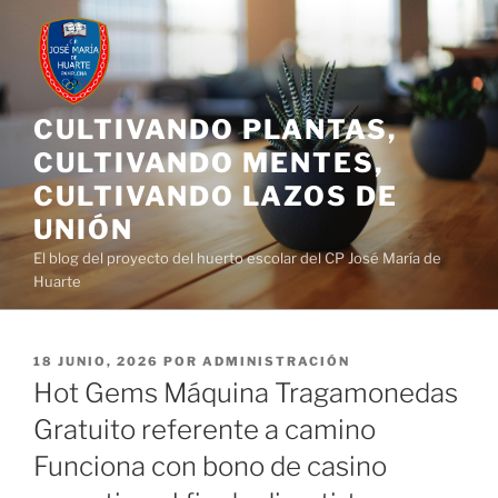
Saltar
al
contenido
CULTIVANDO PLANTAS,
CULTIVANDO MENTES,
CULTIVANDO LAZOS DE
UNIÓN
El blog del proyecto del huerto escolar del CP José María de
Huarte
PUBLICADO
18 JUNIO, 2026
POR
ADMINISTRACIÓN
EL
Hot Gems Máquina Tragamonedas
Gratuito referente a camino
Funciona con bono de casino