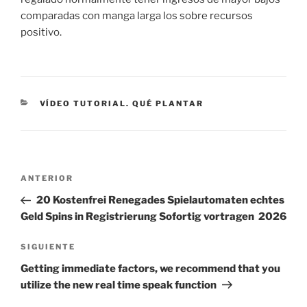
comparadas con manga larga los sobre recursos
positivo.
CATEGORÍAS
VÍDEO TUTORIAL. QUÉ PLANTAR
Navegación
Entrada
ANTERIOR
de
anterior:
20 Kostenfrei Renegades Spielautomaten echtes
entradas
Geld Spins in Registrierung Sofortig vortragen ️ 2026
Siguiente
SIGUIENTE
entrada
Getting immediate factors, we recommend that you
utilize the new real time speak function