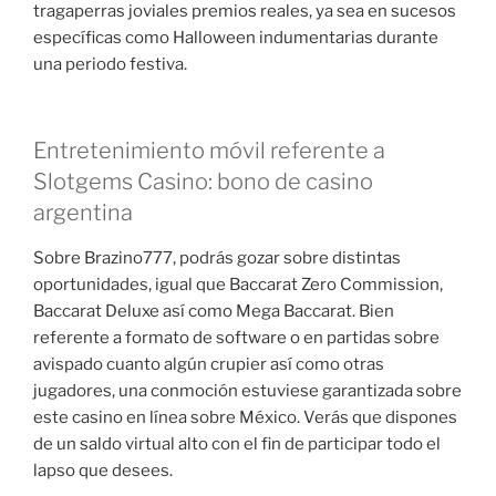
tragaperras joviales premios reales, ya sea en sucesos
específicas como Halloween indumentarias durante
una periodo festiva.
Entretenimiento móvil referente a
Slotgems Casino: bono de casino
argentina
Sobre Brazino777, podrás gozar sobre distintas
oportunidades, igual que Baccarat Zero Commission,
Baccarat Deluxe así­ como Mega Baccarat. Bien
referente a formato de software o en partidas sobre
avispado cuanto algún crupier así­ como otras
jugadores, una conmoción estuviese garantizada sobre
este casino en línea sobre México. Verás que dispones
de un saldo virtual alto con el fin de participar todo el
lapso que desees.