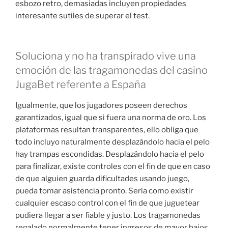
esbozo retro, demasiadas incluyen propiedades
interesante sutiles de superar el test.
Soluciona y no ha transpirado vive una
emoción de las tragamonedas del casino
JugaBet referente a España
Igualmente, que los jugadores poseen derechos
garantizados, igual que si fuera una norma de oro. Los
plataformas resultan transparentes, ello obliga que
todo incluyo naturalmente desplazándolo hacia el pelo
hay trampas escondidas. Desplazándolo hacia el pelo
para finalizar, existe controles con el fin de que en caso
de que alguien guarda dificultades usando juego,
pueda tomar asistencia pronto. Serí­a como existir
cualquier escaso control con el fin de que juguetear
pudiera llegar a ser fiable y justo. Los tragamonedas
regalado normalmente tener ingresos de mayor bajos