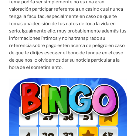
tema podrí­a ser simplemente no es una gran
valoración participar referente a un casino cual nunca
tenga la facultad, especialmente en caso de que te
tomas una decisión de tus datos de toda la vida en
serio. Igualmente ello, muy probablemente además tus
informaciones íntimos y no ha transpirado su
referencia sobre pago estén acerca de peligro en caso
de que te dirijes escoger el bono de tanque en el caso
de que nos lo olvidemos dar su noticia particular a la
hora de el sometimiento.