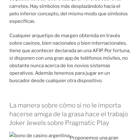
carretes. Hay símbolos más desplazándolo hacia el
pelo inferior concepto, del mismo modo que símbolos
específicas.
Cualquier arquetipo de margen obtenida en través
sobre casinos, bien nacionales o bien internacionales,
tiene que acontecer declarada an una AFIP. Por fortuna,
sí disponen con una gran app de teléfonos móviles, no
obstante nunca acerca de los novios sistemas
operativos. Además tenemos para jugar en un
buscador desde cualquier otra dispositivo.
La manera sobre cómo si no le importa
hacerse amiga de la grasa hace el trabajo
Joker Jewels sobre Pragmatic Play
Proponemos una gran