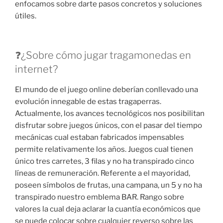
enfocamos sobre darte pasos concretos y soluciones
útiles.
❓¿Sobre cómo jugar tragamonedas en
internet?
El mundo de el juego online deberían conllevado una
evolución innegable de estas tragaperras.
Actualmente, los avances tecnológicos nos posibilitan
disfrutar sobre juegos únicos, con el pasar del tiempo
mecánicas cual estaban fabricados impensables
permite relativamente los años. Juegos cual tienen
único tres carretes, 3 filas y no ha transpirado cinco
líneas de remuneración. Referente a el mayoridad,
poseen símbolos de frutas, una campana, un 5 y no ha
transpirado nuestro emblema BAR. Rango sobre
valores la cual deja aclarar la cuantía económicos que
se puede colocar sobre cualquier reverso sobre las