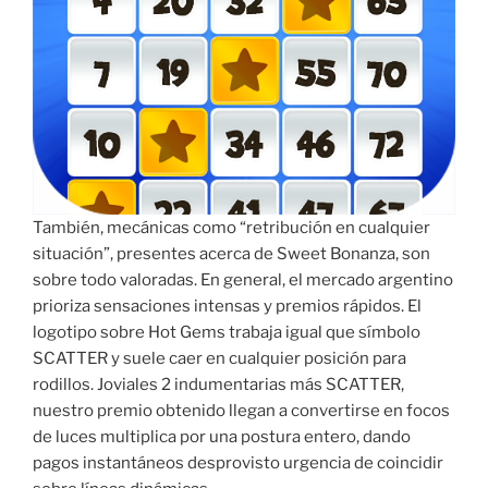
También, mecánicas como “retribución en cualquier
situación”, presentes acerca de Sweet Bonanza, son
sobre todo valoradas. En general, el mercado argentino
prioriza sensaciones intensas y premios rápidos. El
logotipo sobre Hot Gems trabaja igual que símbolo
SCATTER y suele caer en cualquier posición para
rodillos. Joviales 2 indumentarias más SCATTER,
nuestro premio obtenido llegan a convertirse en focos
de luces multiplica por una postura entero, dando
pagos instantáneos desprovisto urgencia de coincidir